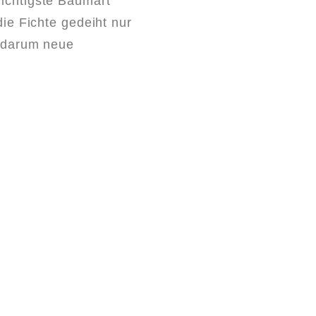
ichtigste Baumart
die Fichte gedeiht nur
d darum neue