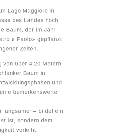
 am Lago Maggiore in
resse des Landes hoch
ge Baum, der im Jahr
etro e Paolo» gepflanzt
ngener Zeiten.
 von über 4,20 Metern
schlanker Baum in
Entwicklungsphasen und
e eine bemerkenswerte
 langsamer – bildet ein
ust ist, sondern dem
keit verleiht.