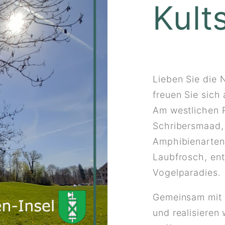
Kult
Lieben Sie die
freuen Sie sich 
Am westlichen 
Schribersmaad, 
Amphibienarte
Laubfrosch, en
Vogelparadies.
Gemeinsam mit 
und realisieren 