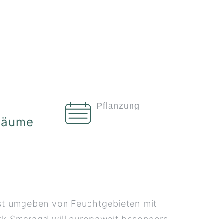
Pflanzung
Bäume
st umgeben von Feuchtgebieten mit
k Smaragd will europaweit besonders