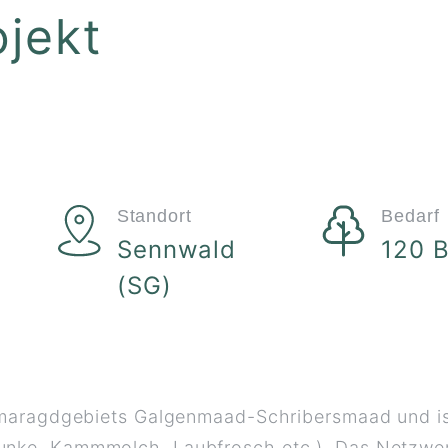
ojekt
Standort
Bedarf
Sennwald
120 
(SG)
 Smaragdgebiets Galgenmaad-Schribersmaad und i
unke, Kammmolch, Laubfrosch etc.). Das Netzwer