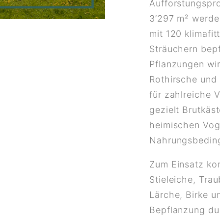
Aufforstungspro
3’297 m² werden
mit 120 klimafi
Sträuchern bepf
Pflanzungen wir
Rothirsche und
für zahlreiche 
gezielt Brutkäs
heimischen Vog
Nahrungsbeding
Zum Einsatz ko
Stieleiche, Tra
Lärche, Birke u
Bepflanzung du