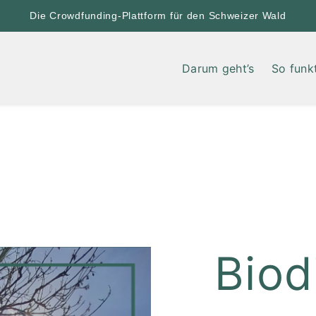
Die Crowdfunding-Plattform für den Schweizer Wald
Darum geht’s
So funkt
Biod